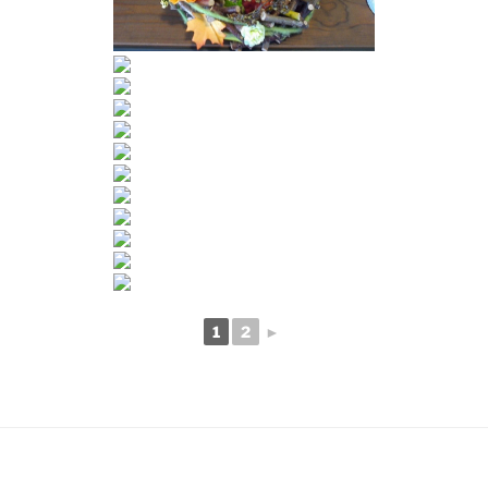
1
2
►