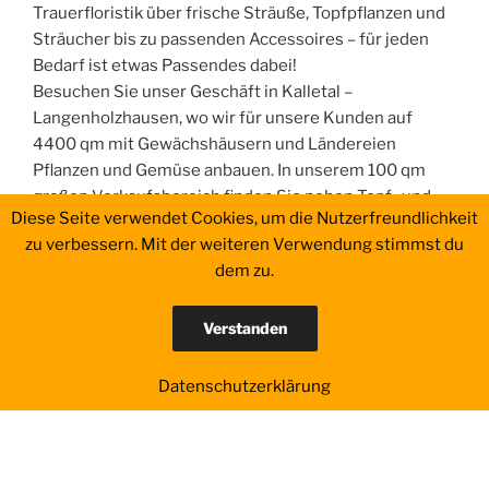
Trauerfloristik über frische Sträuße, Topfpflanzen und
Sträucher bis zu passenden Accessoires – für jeden
Bedarf ist etwas Passendes dabei!
Besuchen Sie unser Geschäft in Kalletal –
Langenholzhausen, wo wir für unsere Kunden auf
4400 qm mit Gewächshäusern und Ländereien
Pflanzen und Gemüse anbauen. In unserem 100 qm
großen Verkaufsbereich finden Sie neben Topf- und
Diese Seite verwendet Cookies, um die Nutzerfreundlichkeit
Schnittblumen eine Auswahl an Übertöpfen, Schleifen,
zu verbessern. Mit der weiteren Verwendung stimmst du
Vasen, Karten, Seidenblumen und anderen
dem zu.
Dekorationsgegenständen.
Verstanden
Datenschutzerklärung