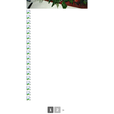
1
2
►